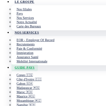
LE GROUPE
Nos filiales
Pays
Nos Services
Notre Actualité
Carte des Bureaux
NOS SERVICES
EOR - Employer Of Record
Recrutements
Paie & Conformité
Immigration
Assurance Santé
Mobilité Internationale
GUIDE PAYS
Congo 🇨🇬
Côte d'Ivoire 🇨🇮
Gabon 🇬🇦
Madagascar 🇲🇬
Maroc 🇲🇦
Maurice 🇲🇺
Mozambique 🇲🇿
Namibie 🇳🇦