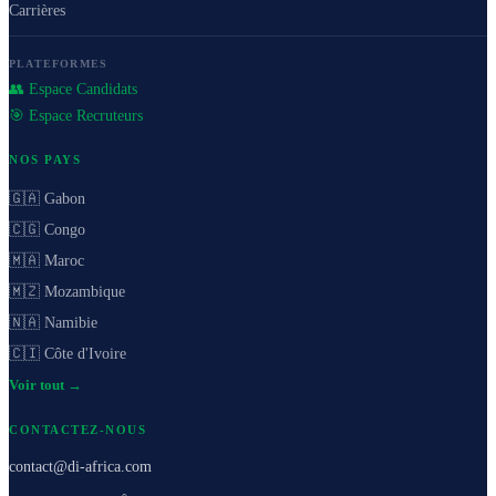
Carrières
PLATEFORMES
👥 Espace Candidats
🎯 Espace Recruteurs
NOS PAYS
🇬🇦 Gabon
🇨🇬 Congo
🇲🇦 Maroc
🇲🇿 Mozambique
🇳🇦 Namibie
🇨🇮 Côte d'Ivoire
Voir tout →
CONTACTEZ-NOUS
contact@di-africa.com