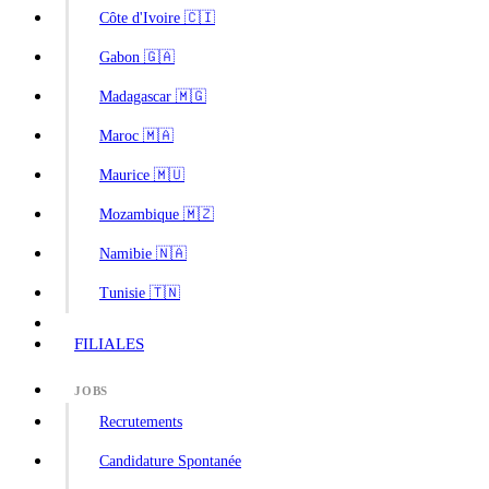
Côte d'Ivoire 🇨🇮
Gabon 🇬🇦
Madagascar 🇲🇬
Maroc 🇲🇦
Maurice 🇲🇺
Mozambique 🇲🇿
Namibie 🇳🇦
Tunisie 🇹🇳
FILIALES
JOBS
Recrutements
Candidature Spontanée