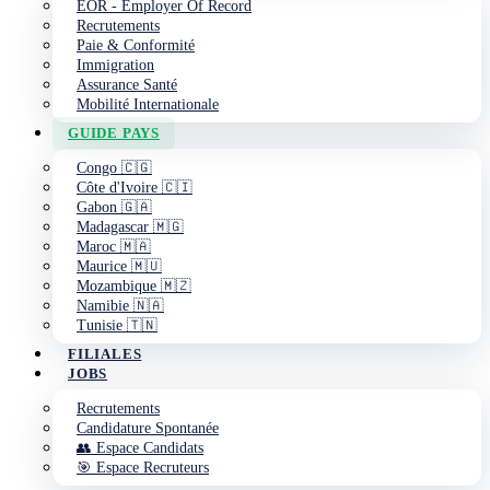
EOR - Employer Of Record
Recrutements
Paie & Conformité
Immigration
Assurance Santé
Mobilité Internationale
GUIDE PAYS
Congo 🇨🇬
Côte d'Ivoire 🇨🇮
Gabon 🇬🇦
Madagascar 🇲🇬
Maroc 🇲🇦
Maurice 🇲🇺
Mozambique 🇲🇿
Namibie 🇳🇦
Tunisie 🇹🇳
FILIALES
JOBS
Recrutements
Candidature Spontanée
👥 Espace Candidats
🎯 Espace Recruteurs