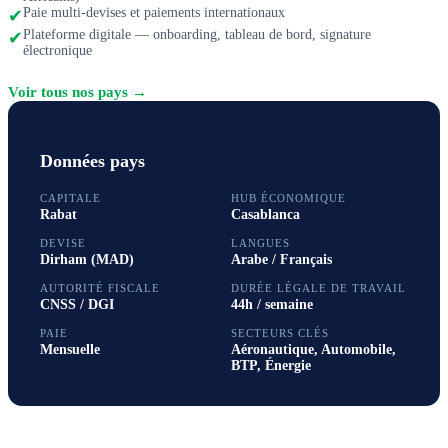
Paie multi-devises et paiements internationaux
✔
Plateforme digitale — onboarding, tableau de bord, signature
✔
électronique
Voir tous nos pays →
Données pays
CAPITALE
HUB ÉCONOMIQUE
Rabat
Casablanca
DEVISE
LANGUES
Dirham (MAD)
Arabe / Français
AUTORITÉ FISCALE
DURÉE LÉGALE DE TRAVAIL
CNSS / DGI
44h / semaine
PAIE
SECTEURS CLÉS
Mensuelle
Aéronautique, Automobile,
BTP, Énergie