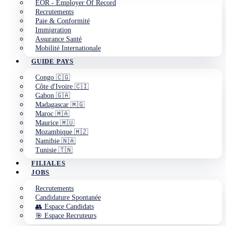
EOR - Employer Of Record
Recrutements
Paie & Conformité
Immigration
Assurance Santé
Mobilité Internationale
GUIDE PAYS
Congo 🇨🇬
Côte d'Ivoire 🇨🇮
Gabon 🇬🇦
Madagascar 🇲🇬
Maroc 🇲🇦
Maurice 🇲🇺
Mozambique 🇲🇿
Namibie 🇳🇦
Tunisie 🇹🇳
FILIALES
JOBS
Recrutements
Candidature Spontanée
👥 Espace Candidats
🎯 Espace Recruteurs