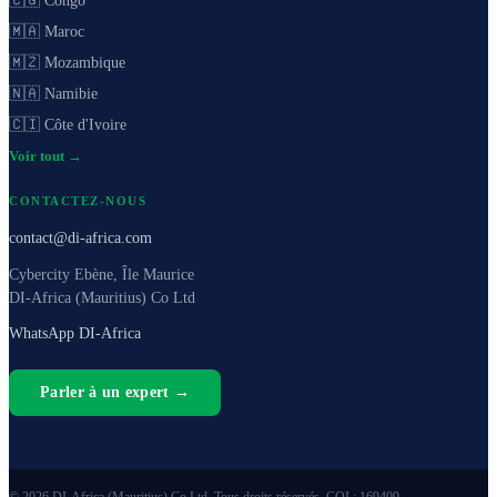
🇨🇬 Congo
🇲🇦 Maroc
🇲🇿 Mozambique
🇳🇦 Namibie
🇨🇮 Côte d'Ivoire
Voir tout →
CONTACTEZ-NOUS
contact@di-africa.com
Cybercity Ebène, Île Maurice
DI-Africa (Mauritius) Co Ltd
WhatsApp DI-Africa
Parler à un expert →
© 2026 DI-Africa (Mauritius) Co Ltd. Tous droits réservés. COI : 169409