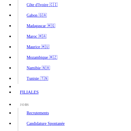
Côte d'Ivoire 🇨🇮
Gabon 🇬🇦
Madagascar 🇲🇬
Maroc 🇲🇦
Maurice 🇲🇺
Mozambique 🇲🇿
Namibie 🇳🇦
Tunisie 🇹🇳
FILIALES
JOBS
Recrutements
Candidature Spontanée