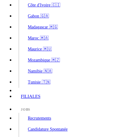
Côte d'Ivoire 🇨🇮
Gabon 🇬🇦
Madagascar 🇲🇬
Maroc 🇲🇦
Maurice 🇲🇺
Mozambique 🇲🇿
Namibie 🇳🇦
Tunisie 🇹🇳
FILIALES
JOBS
Recrutements
Candidature Spontanée