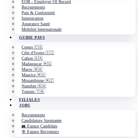
EOR - Employer Of Record
Recrutements
Paie & Conformité
Immigration
Assurance Santé
Mobilité Internationale
GUIDE PAYS
Congo 🇨🇬
Côte d'Ivoire 🇨🇮
Gabon 🇬🇦
Madagascar 🇲🇬
Maroc 🇲🇦
Maurice 🇲🇺
Mozambique 🇲🇿
Namibie 🇳🇦
Tunisie 🇹🇳
FILIALES
JOBS
Recrutements
Candidature Spontanée
👥 Espace Candidats
🎯 Espace Recruteurs