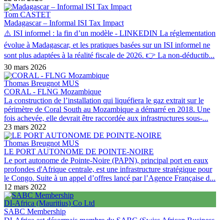
Tom CASTET
Madagascar – Informal ISI Tax Impact
⚠️ ISI informel : la fin d’un modèle - LINKEDIN La réglementation
évolue à Madagascar, et les pratiques basées sur un ISI informel ne
sont plus adaptées à la réalité fiscale de 2026. 👉 La non-déductib...
30 mars 2026
Thomas Breugnot MUS
CORAL - FLNG Mozambique
La construction de l’installation qui liquéfiera le gaz extrait sur le
périmètre de Coral South au Mozambique a démarré en 2018. Une
fois achevée, elle devrait être raccordée aux infrastructures sous-...
23 mars 2022
Thomas Breugnot MUS
LE PORT AUTONOME DE POINTE-NOIRE
Le port autonome de Pointe-Noire (PAPN), principal port en eaux
profondes d'Afrique centrale, est une infrastructure stratégique pour
le Congo. Suite à un appel d’offres lancé par l’Agence Française d...
12 mars 2022
DI-Africa (Mauritius) Co Ltd
SABC Membership