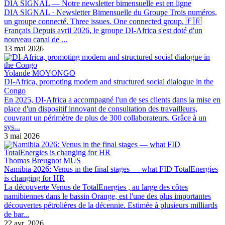
DIA SIGNAL — Notre newsletter bimensuelle est en ligne
DIA SIGNAL · Newsletter Bimensuelle du Groupe Trois numéros,
un groupe connecté. Three issues. One connected group. 🇫🇷
Français Depuis avril 2026, le groupe DI-Africa s'est doté d'un
nouveau canal de ...
13 mai 2026
Yolande MOYONGO
DI-Africa, promoting modern and structured social dialogue in the
Congo
En 2025, DI-Africa a accompagné l'un de ses clients dans la mise en
place d'un dispositif innovant de consultation des travailleurs,
couvrant un périmètre de plus de 300 collaborateurs. Grâce à un
sys...
3 mai 2026
Thomas Breugnot MUS
Namibia 2026: Venus in the final stages — what FID TotalEnergies
is changing for HR
La découverte Venus de TotalEnergies , au large des côtes
namibiennes dans le bassin Orange, est l'une des plus importantes
découvertes pétrolières de la décennie. Estimée à plusieurs milliards
de bar...
22 avr. 2026