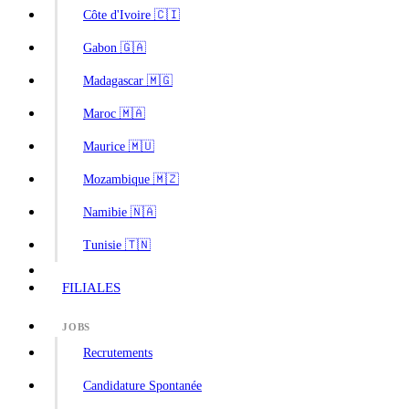
Côte d'Ivoire 🇨🇮
Gabon 🇬🇦
Madagascar 🇲🇬
Maroc 🇲🇦
Maurice 🇲🇺
Mozambique 🇲🇿
Namibie 🇳🇦
Tunisie 🇹🇳
FILIALES
JOBS
Recrutements
Candidature Spontanée