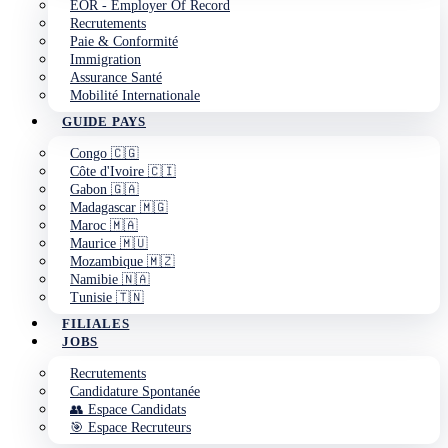
EOR - Employer Of Record
Recrutements
Paie & Conformité
Immigration
Assurance Santé
Mobilité Internationale
GUIDE PAYS
Congo 🇨🇬
Côte d'Ivoire 🇨🇮
Gabon 🇬🇦
Madagascar 🇲🇬
Maroc 🇲🇦
Maurice 🇲🇺
Mozambique 🇲🇿
Namibie 🇳🇦
Tunisie 🇹🇳
FILIALES
JOBS
Recrutements
Candidature Spontanée
👥 Espace Candidats
🎯 Espace Recruteurs