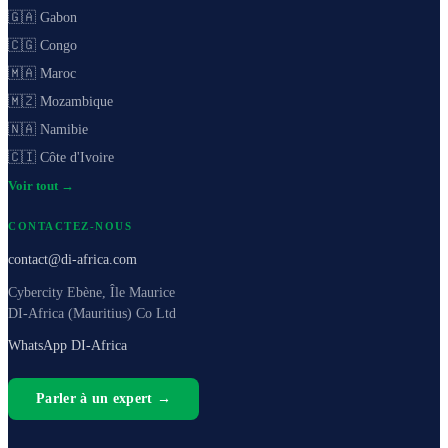
🇬🇦 Gabon
🇨🇬 Congo
🇲🇦 Maroc
🇲🇿 Mozambique
🇳🇦 Namibie
🇨🇮 Côte d'Ivoire
Voir tout →
CONTACTEZ-NOUS
contact@di-africa.com
Cybercity Ebène, Île Maurice
DI-Africa (Mauritius) Co Ltd
WhatsApp DI-Africa
Parler à un expert →