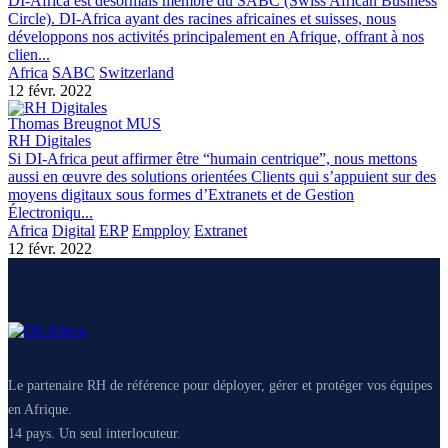
DI-Africa est désormais membre du SABC (Swiss African Business
Circle). DI-Africa ayant des racines africaines et suisses, nous
développons nos activités principalement en Afrique, offrant à nos
clien...
Africa
SABC
Switzerland
12 févr. 2022
Thomas Breugnot MUS
RH Digitales
Si DI-Africa peut affirmer être “humain centrique”, nous mettons
aussi en œuvre des solutions orientées Clients qui s’appuient sur des
moyens digitaux sous formes d’Extranets et de Gestion
Électroniqu...
Africa
Digital
ERP
Empploy
Extranet
12 févr. 2022
Le partenaire RH de référence pour déployer, gérer et protéger vos équipes
en Afrique.
14 pays. Un seul interlocuteur.