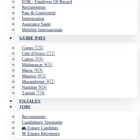
EOR - Employer Of Record
Recrutements
Paie & Conformité
Immigration
Assurance Santé
Mobilité Internationale
GUIDE PAYS
Congo 🇨🇬
Côte d'Ivoire 🇨🇮
Gabon 🇬🇦
Madagascar 🇲🇬
Maroc 🇲🇦
Maurice 🇲🇺
Mozambique 🇲🇿
Namibie 🇳🇦
Tunisie 🇹🇳
FILIALES
JOBS
Recrutements
Candidature Spontanée
👥 Espace Candidats
🎯 Espace Recruteurs