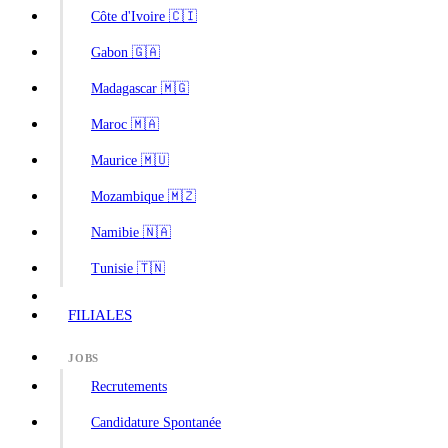
Côte d'Ivoire 🇨🇮
Gabon 🇬🇦
Madagascar 🇲🇬
Maroc 🇲🇦
Maurice 🇲🇺
Mozambique 🇲🇿
Namibie 🇳🇦
Tunisie 🇹🇳
FILIALES
JOBS
Recrutements
Candidature Spontanée