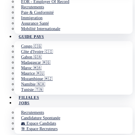
EOR - Employer Of Record
Recrutements
Paie & Conformité
Immigration
Assurance Santé
Mobilité Internationale
GUIDE PAYS
Congo 🇨🇬
Côte d'Ivoire 🇨🇮
Gabon 🇬🇦
Madagascar 🇲🇬
Maroc 🇲🇦
Maurice 🇲🇺
Mozambique 🇲🇿
Namibie 🇳🇦
Tunisie 🇹🇳
FILIALES
JOBS
Recrutements
Candidature Spontanée
👥 Espace Candidats
🎯 Espace Recruteurs