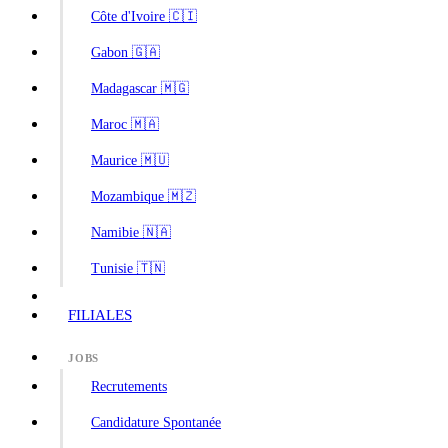
Côte d'Ivoire 🇨🇮
Gabon 🇬🇦
Madagascar 🇲🇬
Maroc 🇲🇦
Maurice 🇲🇺
Mozambique 🇲🇿
Namibie 🇳🇦
Tunisie 🇹🇳
FILIALES
JOBS
Recrutements
Candidature Spontanée